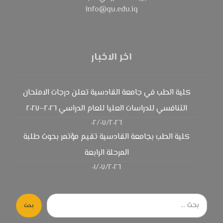
info@qu.edu.iq
اخر الاخبار
كلية الطب في جامعة القادسية تعلن درجات الامتحان
التنافسي للدراسات العليا للعام الدراسي ٢٠٢٦–٢٠٢٧
٠٢/٠٧/٢٠٢٦
كلية الطب بجامعة القادسية تقيم مؤتمر بحوث طلبة
المرحلة الرابعة
٠١/٠٧/٢٠٢٦
بحث