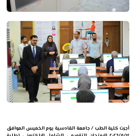
أجرت كلية الطب / جامعة القادسية يوم الخميس الموافق
٢٠٢٦/٥/١٤ الامتحان التقويمي الشامل الإلكتروني لطلبة