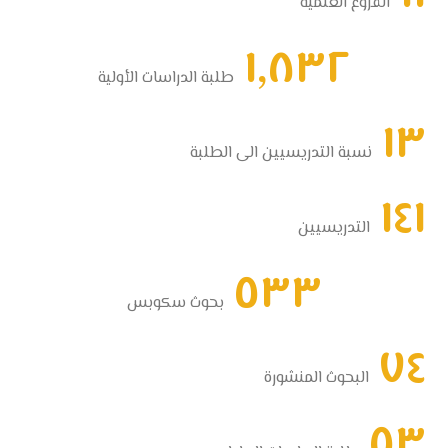
الفروع العلمية
١,٨٣٢
طلبة الدراسات الأولية
١٣
نسبة التدريسيين الى الطلبة
١٤١
التدريسيين
٥٣٣
بحوث سكوبس
٧٤
البحوث المنشورة
٥٣