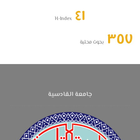
٤١
H-Index
٣٥٧
بحوث محلية
جامعة القادسية