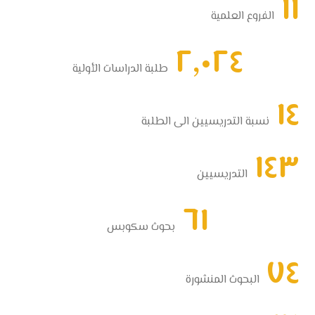
١١
الفروع العلمية
٢,٠٢٤
طلبة الدراسات الأولية
١٤
نسبة التدريسيين الى الطلبة
١٤٣
التدريسيين
٦١
بحوث سكوبس
٧٤
البحوث المنشورة