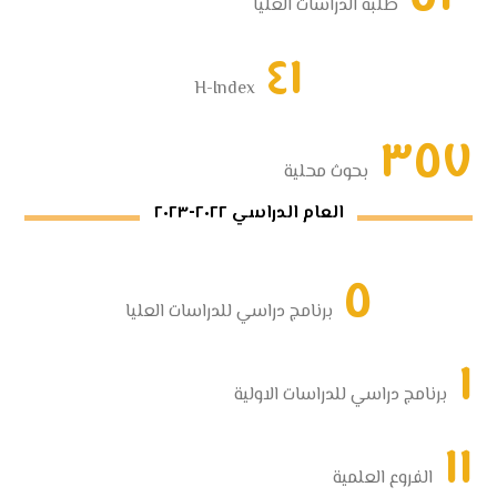
طلبة الدراسات العليا
٤١
H-Index
٣٥٧
بحوث محلية
العام الدراسي ٢٠٢٢-٢٠٢٣
٥
برنامج دراسي للدراسات العليا
١
برنامج دراسي للدراسات الاولية
١١
الفروع العلمية