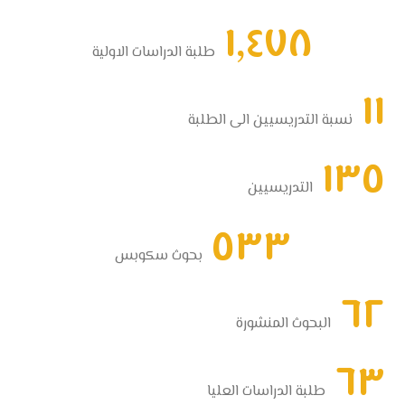
١,٤٧٨
طلبة الدراسات الاولية
١١
نسبة التدريسيين الى الطلبة
١٣٥
التدريسيين
٥٣٣
بحوث سكوبس
٦٢
البحوث المنشورة
٦٣
طلبة الدراسات العليا