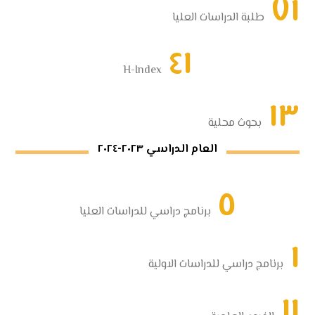
٧١
طلبة الدراسات العليا
٤١
H-Index
١٣
بحوث محلية
العام الدراسي ٢٠٢٣-٢٠٢٤
٥
برنامج دراسي للدراسات العليا
١
برنامج دراسي للدراسات الاولية
١١