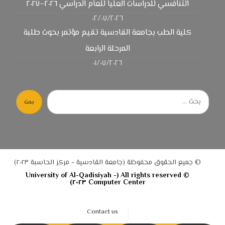
التنافسي للدراسات العليا للعام الدراسي ٢٠٢٦–٢٠٢٧
٠٢/٠٧/٢٠٢٦
كلية الطب بجامعة القادسية تقيم مؤتمر بحوث طلبة
المرحلة الرابعة
٠١/٠٧/٢٠٢٦
بحث
© جميع الحقوق محفوظة (جامعة القادسية - مركز الحاسبة ٢٠٢٣)
© All rights reserved (University of Al-Qadisiyah -
Computer Center ٢٠٢٣)
Contact us