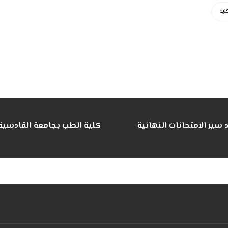
كلية
سير الامتحانات النهائية
كلية الطب بجامعة القادسية ت