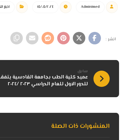
Admin١med
١٥/٠٥/٢٠٢٤
اخبار ال
سابق
عميد كلية الطب بجامعة القادسية يتفقد 
للدور الاول للعام الدراسي ٢٠٢٣ /٢٠٢٤
المنشورات ذات الصلة