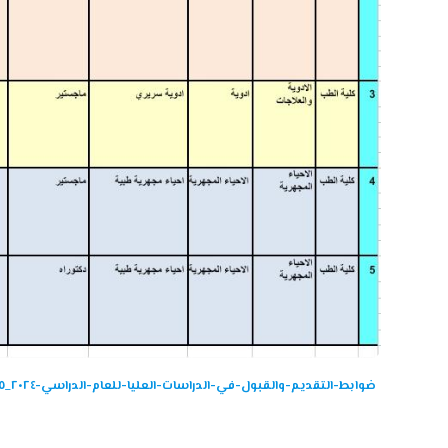
ضوابط-التقديم-والقبول-في-الدراسات-العليا-للعام-الدراسي-٢٠٢٤_٢٠٢٥